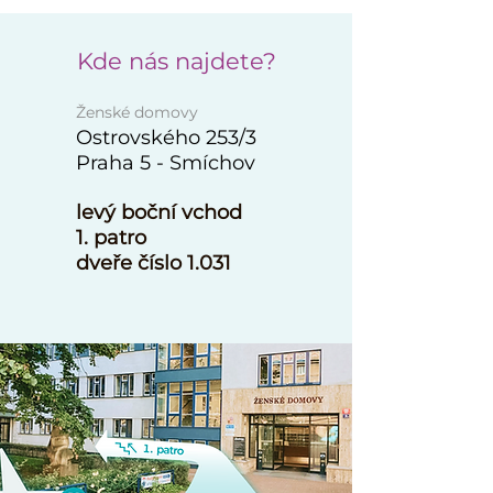
Kde nás najdete?
Ženské domovy
Ostrovského 253/3
Praha
5 - Smíchov
levý b
oční vchod
1
. patro
dveře číslo 1.03
1