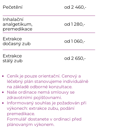
Pečetění
od 2 460,-
Inhalační
analgetikum,
od 1 280,-
premedikace
Extrakce
od 1 060,-
dočasný zub
Extrakce
od 2 650,-
stálý zub
Ceník je pouze orientační. Cenový a
léčebný plán stanovujeme individuálně
na základě odborné konzultace.
Naše ordinace nemá smlouvy se
zdravotními pojišťovnami.
Informovaný souhlas je požadován při
výkonech: extrakce zubu, podání
premedikace.
Formulář dostanete v ordinaci před
plánovaným výkonem.