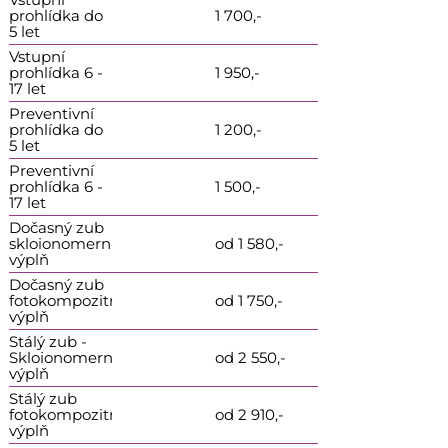
prohlídka do
1 700,-
5 let
Vstupní
prohlídka 6 -
1 950,-
17 let
Preventivní
prohlídka do
1 200,-
5 let
Preventivní
prohlídka 6 -
1 500,-
17 let
Dočasný zub
skloionomerní
od 1 580,-
výplň
Dočasný zub
fotokompozitní
od 1 750,-
výplň
Stálý zub -
Skloionomerní
od 2 550,-
výplň
Stálý zub
fotokompozitní
od 2 910,-
výplň